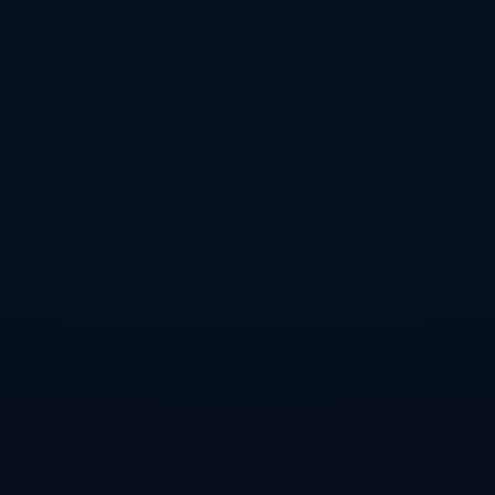
与核心功能调用更加顺畅。
及时协助与处理反馈。
。当检测到异常设备、异常频次或可疑地点切换时，会触发额外
与基础设施层面进行持续监控，并通过安全策略减少恶意请求与