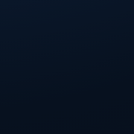
问题响应方面具备清晰且可验证的标准。2026世界杯官方投注
的使用环境。
老用户都能在较短时间内了解平台机制与保障边界。