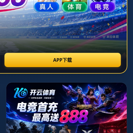
场景，持续优化平台稳定性、账户保护、数据风控与用户支持流程。