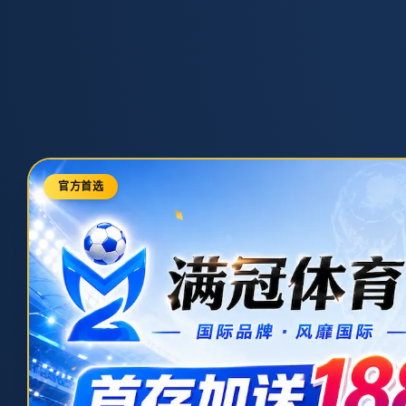
首页
滚球投注
实时比分
投注指南
赛事资讯
更多
官方认证
立即加入