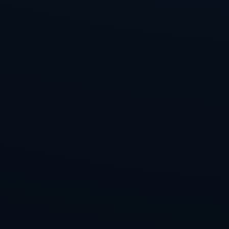
运行监测与快速响应
在重要赛事期间，平台会重点关注页面负载、接口延时与用户
合规意识与用户保护
我们重视公平体验、规范说明与用户知情权，强调在清楚理解
核心保障重点
页面说明结构清晰，帮助用户快速理解平台定位与服
异常行为识别机制持续运行，协助发现可疑访问与异
在高流量赛事阶段优化系统承载，提升关键时段的稳
配套客户服务与帮助页面，支持账户、功能与基础操