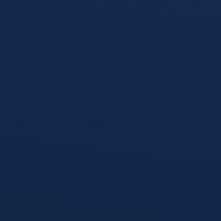
包括页面加载异常、比分刷新延迟、按钮无响应、缓存冲突、
浏览器兼容问题，以及移动端显示错位等。
支持渠道与响应建议
为提升处理效率，请根据问题类型选择合适的联系方式。一般
来说，简单咨询适合即时沟通，涉及账户安全、资金审核或证
据提交的问题，则建议一次性提供完整信息，避免重复往返。
即时沟通
适用于登录提醒、基础操作咨询、规则解释、页面异常初步排
查等场景。建议描述问题发生时间、使用设备及操作步骤。
资料核验
适用于账户验证、提现审核、异常风控复核等场景。请准备清
晰截图、订单编号及必要说明，避免信息不完整导致处理延