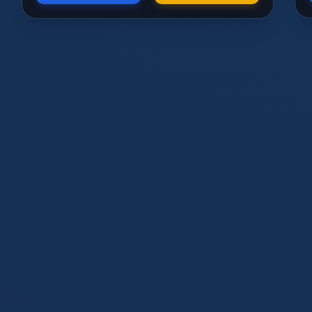
处理原则
安全核验优先
支持场景
网页与移动端