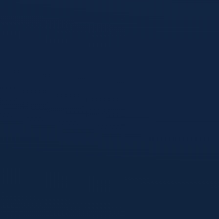
问题发生的具体时间与操作步骤
使用设备、浏览器或App环境说明
订单编号、注单编号或交易记录截图
问题页面截图或异常提示文字
问题处理的一般流程
1
初步识别问题类型并核对基础信息
2
根据场景进入技术、风控或订单复核流程
3
完成处理后反馈结果与后续建议
4
如需补件或进一步核验，将说明原因与时限
常见延迟原因说明
高峰赛事期间咨询量上升
资料截图不完整或编号缺失
资金与账户问题需进行安全复核