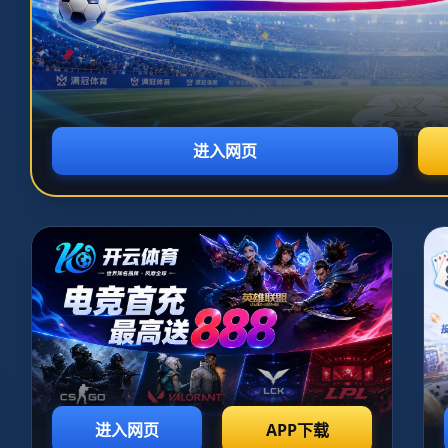
首页
客户服务
7x24小时全天候协助
客户服务：账户、充值、提现与平台使用
问题快速解答
为帮助用户更高效地使用2026世界杯官方投注平台，本页汇总
常见问题、处理流程、服务范围与响应说明。无论您是在查看
赛事、使用滚球功能，还是遇到账户验证、订单结算、页面异
常等问题，都可以先通过本页快速定位解决方向。
查看常见问题
联系支持渠道
服务重点
快速定位问题