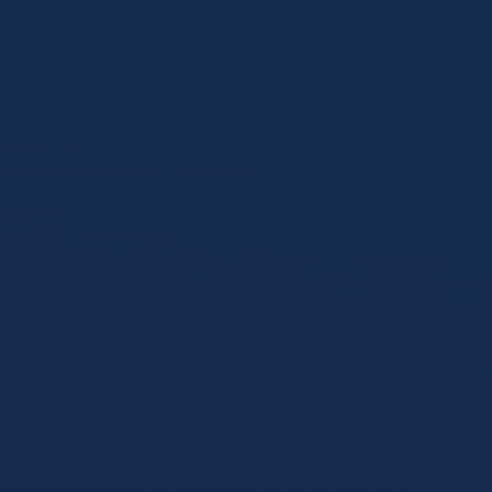
包括登录失败、验证码无法接收、密码找回、账户限制提醒、
设备识别异常、多端切换后无法继续操作等。
充值与提现咨询
包括到账延迟、提现审核中、支付方式限制、订单状态不更
新、金额异常、流水规则理解不清等资金相关问题。
投注与结算说明
包括注单状态、盘口变化、赔率变动、滚球延时确认、赛事中
断、取消规则、派奖时间和结果申诉流程。
页面与技术故障