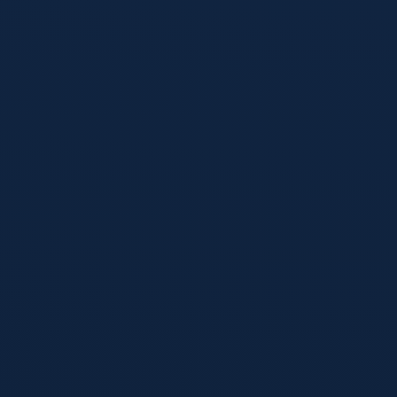
赛事中断、盘口调整等需等待官方数据确认
如何更快解决投注与比分相关问题
很多咨询并非系统故障，而是规则理解、赛事状态变化或页面
数据延迟造成的疑问。如果您的问题与实时赛事、滚球盘口或
比赛结果有关，建议先查看对应功能页，通常能更快获得答
案。
实时比分
查看赛程、赛果与比分动态，辅助判断数据是否已同步更新。
投注指南
了解赔率、让球、大小球与结算规则，减少因规则误解引发的
咨询。