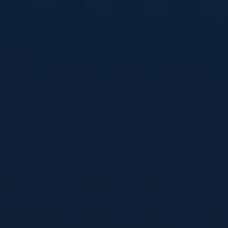
相关内容入口
从比分直播继续深入了解世界杯内容
当您查看完今日赛程和实时比分后，还可以继续访问相关栏
目，获取赛前资讯、规则说明与更多动态内容，形成完整的信
息浏览路径。
赛事资讯
关注球队动态、赛前预测与最新比赛新闻。
投注指南
了解盘口基础、常见术语与新手阅读方法。
滚球页面
切换查看与比赛进程相关的动态内容入口。
返回首页