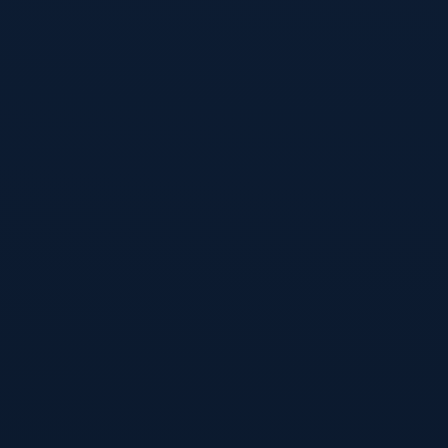
快速导航
首页
滚球投注
实时比分
投注指南
赛事资讯
官方认证
客户服务
平台入口
官方入口
注册通道
平台资质
帮助支持
合作与信任