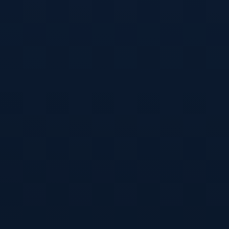
tw-shijiebei.com
zh-sjb2026mobile.com
lyofc.com
zh-jackpotslotofficial.com
xk-sportscenter.com
© 2026 2026世界杯官方投注平台 版权所有
国际体育娱乐有限公司 | 注册号 GLA-2026-88901 | Metro
Manila, Philippines