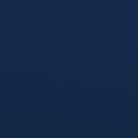
比分与数据是阅读赛前预测、赛后复盘及滚球相关内容的重要
参考基础。
比分追踪建议
先看比赛时间与状态，区分未开赛、进行中与完场场
次。
关注进球、红黄牌、角球等节点，判断比赛节奏变化。
结合相关新闻与赛前分析，全面理解球队状态。
赛程与数据说明
从实时比分到赛果追踪，构建完整观赛信
息链路
对于关注2026世界杯的用户而言，单一比分数字并不足以完整
呈现一场比赛的价值。真正高效的实时比分直播页面，需要同
时具备赛程安排、比赛状态提示、关键技术统计、阶段性赛果
更新以及延伸阅读入口。这样，用户不仅能知道“当前比分是
多少”，还能理解“比赛为什么会形成这样的走势”。