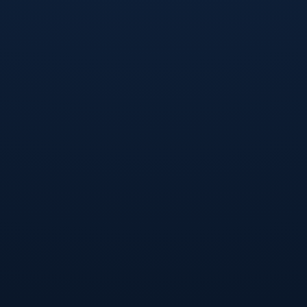
格兰，看好三狮军团直奔四强
其拥有历届最强的边路突击力与阵容深度，并预测他们将稳步挺进