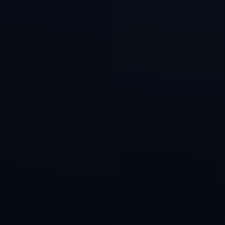
在一场因雷暴中断近两小时的艰难对决中，沙特国家队以3-0
陆丰
更新于 2026-06-07 07:15:57
阅读全文
热门文章
Popular