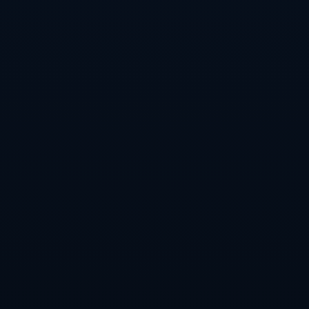
波多黎各，多尼斯时代迎来开门红