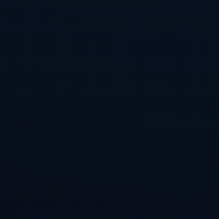
国际足球
2026-06-11 07:26:53
65 阅读
家门口的超级盛宴：2026世界杯扩军，
当世界杯的哨声在美加墨三国吹响，扩军带来的不仅是前所未
沙丘体育评论员
更新于 2026-06-11 07:26:53
阅读全文