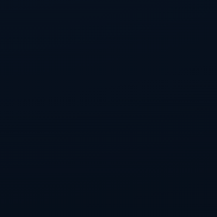
32强淘汰赛才是真正的试金石。