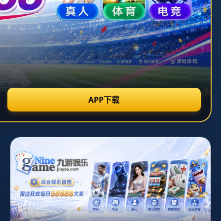
容，快速掌握该分类下的核心信息。